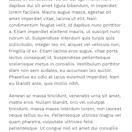
dapibus dui sit amet ligula bibendum, in imperdiet
lorem facilisis. Mauris augue massa, egestas sit
amet imperdiet vitae, lacinia ut elit. Nam
condimentum feugiat velit, id dapibus nunc porttitor
a. Etiam imperdiet eleifend mauris, ut suscipit nunc
rutrum ut. Suspendisse interdum quis turpis quis
sollicitudin. Integer leo mi, aliquet vel vehicula non,
fringilla id ex. Etiam lacinia eros augue, vitae porta
lectus consequat id. Suspendisse pellentesque
scelerisque metus in convallis. Vestibulum porttitor
diam non sem sodales, eu accumsan leo auctor.
Phasellus eu odio at lacus euismod imperdiet. Nam
eu blandit ante, quis mollis nibh.
Aenean ac massa tincidunt, venenatis urna sit amet,
mattis eros. Nullam blandit, orci vel volutpat
tincidunt, massa massa interdum lorem, non laoreet
neque tellus eu ex. Pellentesque ultrices magna vel
quam pharetra, vulputate ultricies felis
pellentesque. Ut congue nisl sit amet dui convallis