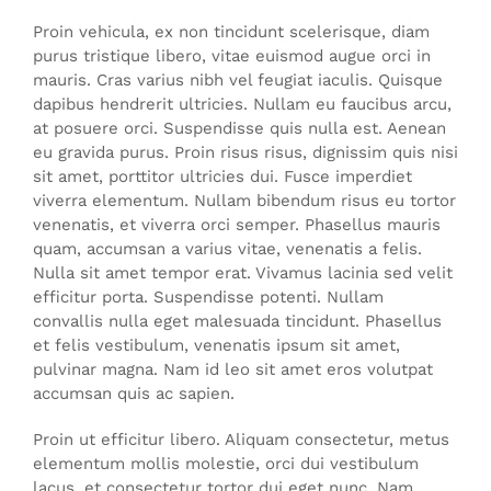
Proin vehicula, ex non tincidunt scelerisque, diam
purus tristique libero, vitae euismod augue orci in
mauris. Cras varius nibh vel feugiat iaculis. Quisque
dapibus hendrerit ultricies. Nullam eu faucibus arcu,
at posuere orci. Suspendisse quis nulla est. Aenean
eu gravida purus. Proin risus risus, dignissim quis nisi
sit amet, porttitor ultricies dui. Fusce imperdiet
viverra elementum. Nullam bibendum risus eu tortor
venenatis, et viverra orci semper. Phasellus mauris
quam, accumsan a varius vitae, venenatis a felis.
Nulla sit amet tempor erat. Vivamus lacinia sed velit
efficitur porta. Suspendisse potenti. Nullam
convallis nulla eget malesuada tincidunt. Phasellus
et felis vestibulum, venenatis ipsum sit amet,
pulvinar magna. Nam id leo sit amet eros volutpat
accumsan quis ac sapien.
Proin ut efficitur libero. Aliquam consectetur, metus
elementum mollis molestie, orci dui vestibulum
lacus, et consectetur tortor dui eget nunc. Nam