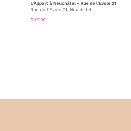
a
m
L'Appart à Neuchâtel - Rue de l'Evole 21
e
Rue de l'Evole 21, Neuchâtel
t
n
CHF100
i
t
o
n
d
e
v
u
e
s
É
v
è