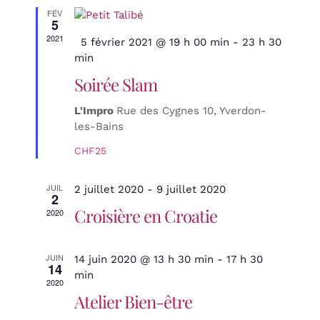
g
FÉV
h
5
a
2021
e
Mis
5 février 2021 @ 19 h 00 min
-
23 h 30
t
en
min
i
r
avant
Soirée Slam
o
c
n
h
L'Impro
Rue des Cygnes 10, Yverdon-
d
les-Bains
e
e
CHF25
v
e
u
t
JUIL
2 juillet 2020
-
9 juillet 2020
e
2
n
Croisière en Croatie
s
2020
a
É
v
v
JUIN
14 juin 2020 @ 13 h 30 min
-
17 h 30
14
è
min
i
2020
n
Atelier Bien-être
g
e