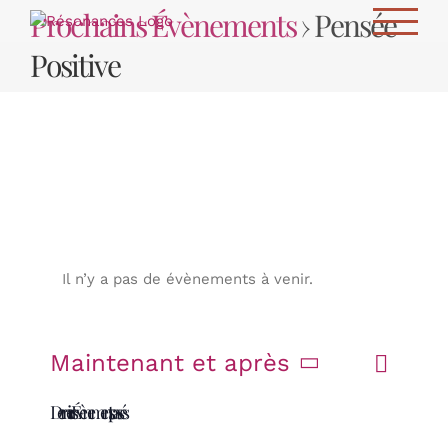
Passer
Prochains Évènements
› Pensée
au
contenu
Positive
Il n’y a pas de évènements à venir.
N
Maintenant et après
Liste
Recherche
R
a
Sélectionnez
e
v
Derniers Évènements passés
une
i
date.
c